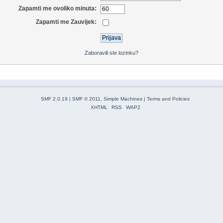
Zapamti me ovoliko minuta:
Zapamti me Zauvijek:
Zaboravili ste lozinku?
SMF 2.0.19
|
SMF © 2011
,
Simple Machines
|
Terms and Policies
XHTML
RSS
WAP2