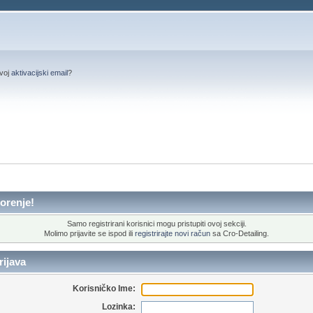
svoj
aktivacijski email
?
orenje!
Samo registrirani korisnici mogu pristupiti ovoj sekciji.
Molimo prijavite se ispod ili
registrirajte novi račun
sa Cro-Detailing.
ijava
Korisničko Ime:
Lozinka: