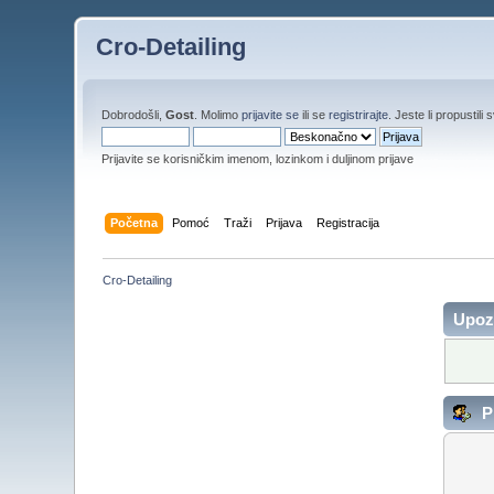
Cro-Detailing
Dobrodošli,
Gost
. Molimo
prijavite se
ili se
registrirajte
. Jeste li propustili 
Prijavite se korisničkim imenom, lozinkom i duljinom prijave
Početna
Pomoć
Traži
Prijava
Registracija
Cro-Detailing
Upoz
Pr