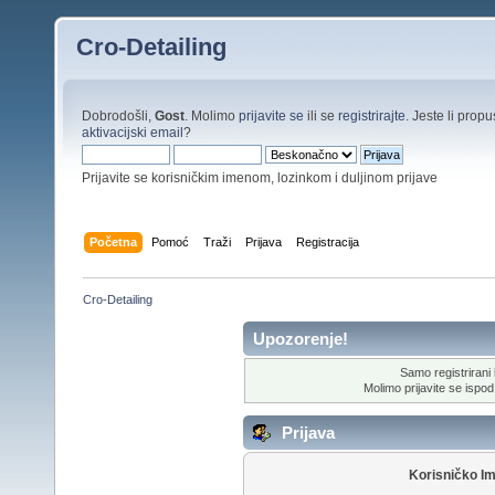
Cro-Detailing
Dobrodošli,
Gost
. Molimo
prijavite se
ili se
registrirajte
. Jeste li propus
aktivacijski email
?
Prijavite se korisničkim imenom, lozinkom i duljinom prijave
Početna
Pomoć
Traži
Prijava
Registracija
Cro-Detailing
Upozorenje!
Samo registrirani k
Molimo prijavite se ispod 
Prijava
Korisničko I