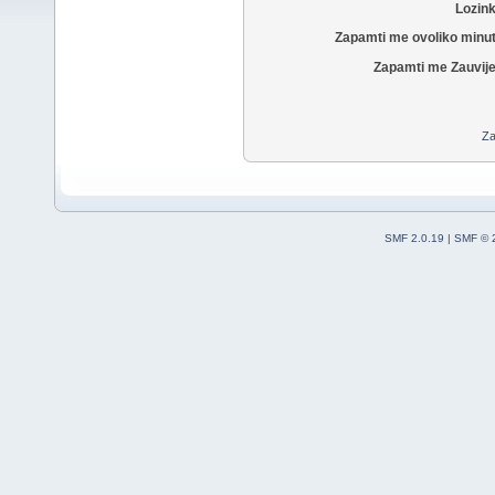
Lozin
Zapamti me ovoliko minu
Zapamti me Zauvije
Za
SMF 2.0.19
|
SMF © 