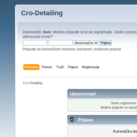
Cro-Detailing
Dobrodošli,
Gost
. Molimo
prijavite se
ili se
registrirajte
. Jeste li propus
aktivacijski email
?
Prijavite se korisničkim imenom, lozinkom i duljinom prijave
Početna
Pomoć
Traži
Prijava
Registracija
Cro-Detailing
Upozorenje!
Samo registrirani k
Molimo prijavite se ispod 
Prijava
Korisničko I