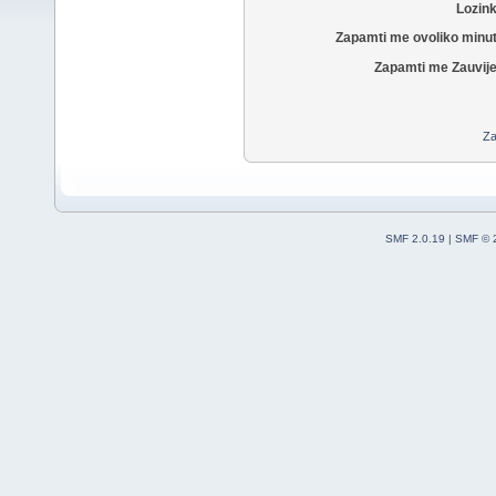
Lozin
Zapamti me ovoliko minu
Zapamti me Zauvije
Za
SMF 2.0.19
|
SMF © 