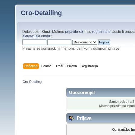
Cro-Detailing
Dobrodošli,
Gost
. Molimo
prijavite se
ili se
registrirajte
. Jeste li propus
aktivacijski email
?
Prijavite se korisničkim imenom, lozinkom i duljinom prijave
Početna
Pomoć
Traži
Prijava
Registracija
Cro-Detailing
Upozorenje!
Samo registrirani k
Molimo prijavite se ispod 
Prijava
Korisničko I