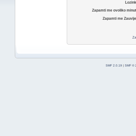
Lozin
Zapamti me ovoliko minu
Zapamti me Zauvije
Za
SMF 2.0.19
|
SMF © 