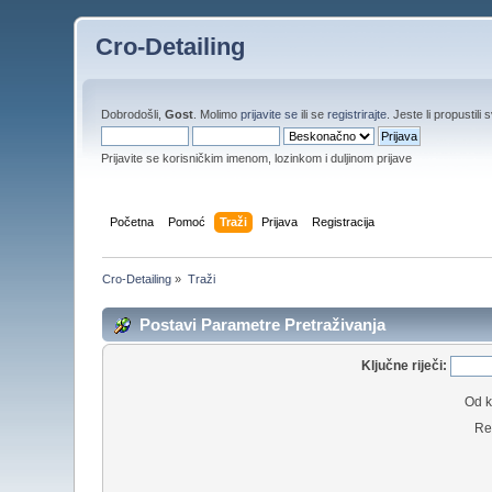
Cro-Detailing
Dobrodošli,
Gost
. Molimo
prijavite se
ili se
registrirajte
. Jeste li propustili 
Prijavite se korisničkim imenom, lozinkom i duljinom prijave
Početna
Pomoć
Traži
Prijava
Registracija
Cro-Detailing
»
Traži
Postavi Parametre Pretraživanja
Ključne riječi:
Od k
Re