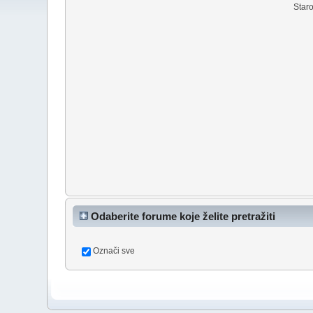
Staro
Odaberite forume koje želite pretražiti
Označi sve