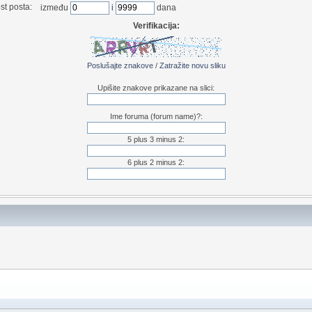
st posta:
između
i
dana
Verifikacija:
Poslušajte znakove
/
Zatražite novu sliku
Upišite znakove prikazane na slici:
Ime foruma (forum name)?:
5 plus 3 minus 2:
6 plus 2 minus 2: