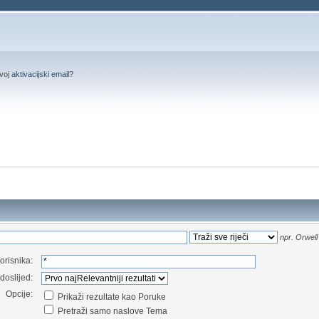
svoj
aktivacijski email
?
npr.
Orwell 
orisnika:
doslijed:
Opcije:
Prikaži rezultate kao Poruke
Pretraži samo naslove Tema