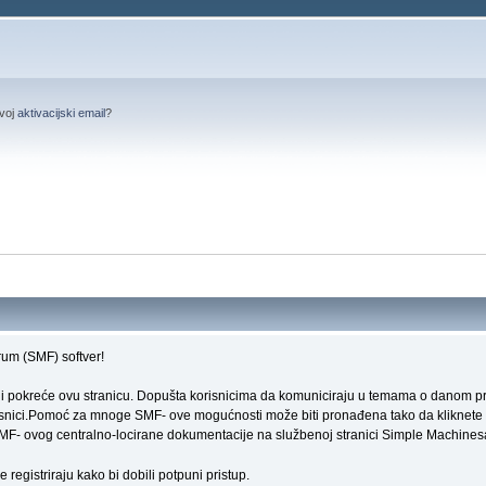
svoj
aktivacijski email
?
um (SMF) softver!
oji pokreće ovu stranicu. Dopušta korisnicima da komuniciraju u temama o danom pr
orisnici.Pomoć za mnoge SMF- ove mogućnosti može biti pronađena tako da kliknete n
o SMF- ovog centralno-locirane dokumentacije na službenoj stranici Simple Machines
 registriraju kako bi dobili potpuni pristup.