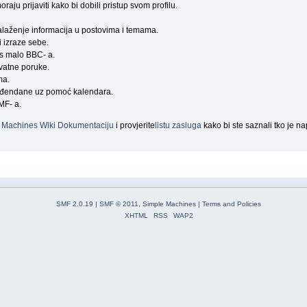
raju prijaviti kako bi dobili pristup svom profilu.
nalaženje informacija u postovima i temama.
i izraze sebe.
 s malo BBC- a.
vatne poruke.
ma.
 rođendane uz pomoć kalendara.
MF- a.
 Machines Wiki Dokumentaciju
i provjerite
listu zasluga
kako bi ste saznali tko je n
SMF 2.0.19
|
SMF © 2011
,
Simple Machines
|
Terms and Policies
XHTML
RSS
WAP2