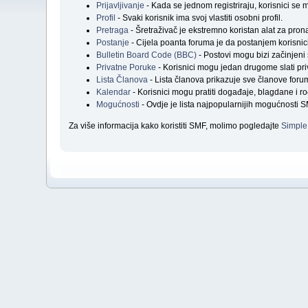
Prijavljivanje
- Kada se jednom registriraju, korisnici se mo
Profil
- Svaki korisnik ima svoj vlastiti osobni profil.
Pretraga
- Šretraživač je ekstremno koristan alat za pro
Postanje
- Cijela poanta foruma je da postanjem korisnic
Bulletin Board Code (BBC)
- Postovi mogu bizi začinjeni
Privatne Poruke
- Korisnici mogu jedan drugome slati pri
Lista Članova
- Lista članova prikazuje sve članove foru
Kalendar
- Korisnici mogu pratiti događaje, blagdane i
Mogućnosti
- Ovdje je lista najpopularnijih mogućnosti S
Za više informacija kako koristiti SMF, molimo pogledajte
Simple