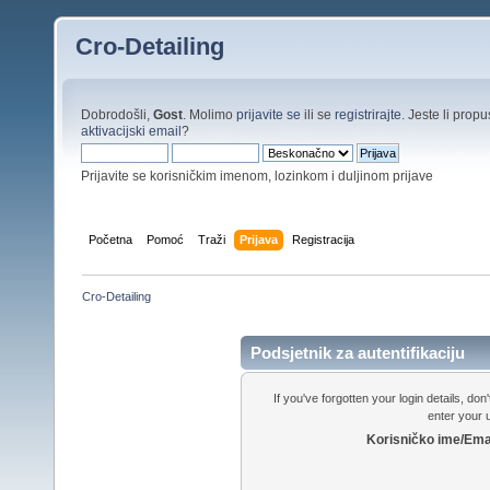
Cro-Detailing
Dobrodošli,
Gost
. Molimo
prijavite se
ili se
registrirajte
. Jeste li propus
aktivacijski email
?
Prijavite se korisničkim imenom, lozinkom i duljinom prijave
Početna
Pomoć
Traži
Prijava
Registracija
Cro-Detailing
Podsjetnik za autentifikaciju
If you've forgotten your login details, do
enter your
Korisničko ime/Ema