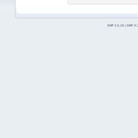
SMF 2.0.19
|
SMF © 