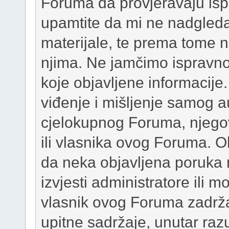
Foruma da provjeravaju isp
upamtite da mi ne nadgleda
materijale, te prema tome 
njima. Ne jamčimo ispravnost
koje objavljene informacije
viđenje i mišljenje samog au
cjelokupnog Foruma, njego
ili vlasnika ovog Foruma. 
da neka objavljena poruka 
izvjesti administratore ili
vlasnik ovog Foruma zadržav
upitne sadržaje, unutar r