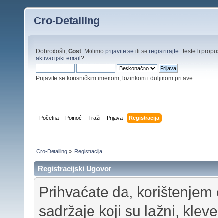
Cro-Detailing
Dobrodošli,
Gost
. Molimo
prijavite se
ili se
registrirajte
. Jeste li propus
aktivacijski email
?
Prijavite se korisničkim imenom, lozinkom i duljinom prijave
Početna
Pomoć
Traži
Prijava
Registracija
Cro-Detailing
»
Registracija
Registracijski Ugovor
Prihvaćate da, korištenjem 
sadržaje koji su lažni, klevet