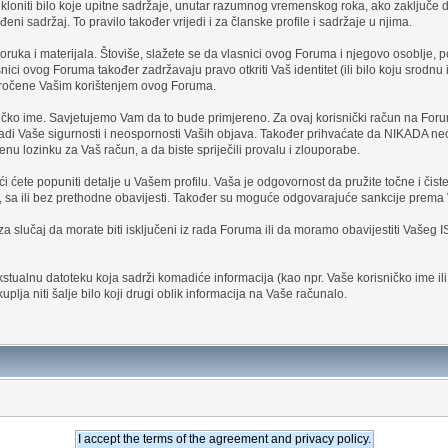
loniti bilo koje upitne sadržaje, unutar razumnog vremenskog roka, ako zaključe d
ni sadržaj. To pravilo također vrijedi i za članske profile i sadržaje u njima.
ruka i materijala. Štoviše, slažete se da vlasnici ovog Foruma i njegovo osoblje, pod
nici ovog Foruma također zadržavaju pravo otkriti Vaš identitet (ili bilo koju srod
rouzročene Vašim korištenjem ovog Foruma.
ičko ime. Savjetujemo Vam da to bude primjereno. Za ovaj korisnički račun na Forum
di Vaše sigurnosti i neospornosti Vaših objava. Također prihvaćate da NIKADA nećete
u lozinku za Vaš račun, a da biste spriječili provalu i zlouporabe.
ći ćete popuniti detalje u Vašem profilu. Vaša je odgovornost da pružite točne i čiste
ena, sa ili bez prethodne obavijesti. Također su moguće odgovarajuće sankcije prem
slučaj da morate biti isključeni iz rada Foruma ili da moramo obavijestiti Vašeg I
stualnu datoteku koja sadrži komadiće informacija (kao npr. Vaše korisničko ime ili 
plja niti šalje bilo koji drugi oblik informacija na Vaše računalo.