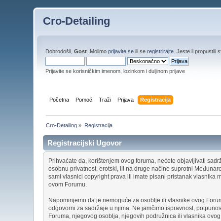
Cro-Detailing
Dobrodošli,
Gost
. Molimo
prijavite se
ili se
registrirajte
. Jeste li propustili 
Prijavite se korisničkim imenom, lozinkom i duljinom prijave
Početna
Pomoć
Traži
Prijava
Registracija
Cro-Detailing
»
Registracija
Registracijski Ugovor
Prihvaćate da, korištenjem ovog foruma, nećete objavljivati sadržaj
osobnu privatnost, erotski, ili na druge načine suprotni Međunaro
sami vlasnici copyright prava ili imate pisani pristanak vlasnik
ovom Forumu.
Napominjemo da je nemoguće za osoblje ili vlasnike ovog Forum
odgovorni za sadržaje u njima. Ne jamčimo ispravnost, potpunost i
Foruma, njegovog osoblja, njegovih podružnica ili vlasnika ovo