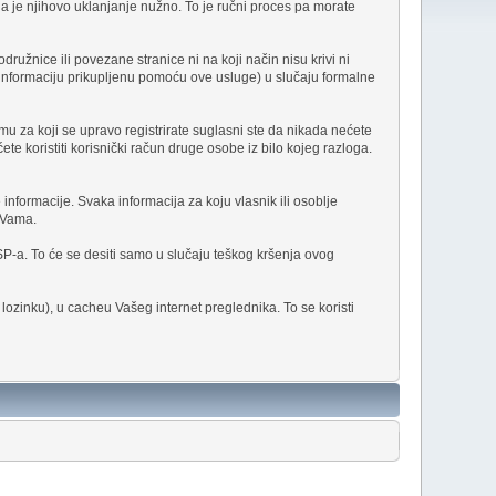
a je njihovo uklanjanje nužno. To je ručni proces pa morate
ružnice ili povezane stranice ni na koji način nisu krivi ni
nu informaciju prikupljenu pomoću ove usluge) u slučaju formalne
u za koji se upravo registrirate suglasni ste da nikada nećete
 koristiti korisnički račun druge osobe iz bilo kojeg razloga.
 informacije. Svaka informacija za koju vlasnik ili osoblje
a Vama.
SP-a. To će se desiti samo u slučaju teškog kršenja ovog
lozinku), u cacheu Vašeg internet preglednika. To se koristi