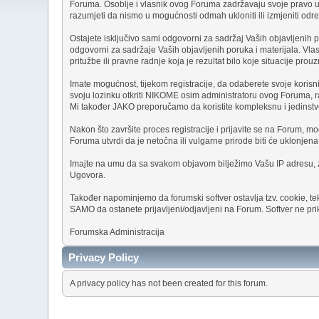
Foruma. Osoblje i vlasnik ovog Foruma zadržavaju svoje pravo uk
razumjeti da nismo u mogućnosti odmah ukloniti ili izmjeniti određe
Ostajete isključivo sami odgovorni za sadržaj Vaših objavljenih po
odgovorni za sadržaje Vaših objavljenih poruka i materijala. Vlas
pritužbe ili pravne radnje koja je rezultat bilo koje situacije p
Imate mogućnost, tijekom registracije, da odaberete svoje korisn
svoju lozinku otkriti NIKOME osim administratoru ovog Foruma, ra
Mi također JAKO preporučamo da koristite kompleksnu i jedinstven
Nakon što završite proces registracije i prijavite se na Forum, mo
Foruma utvrdi da je netočna ili vulgarne prirode biti će uklonj
Imajte na umu da sa svakom objavom bilježimo Vašu IP adresu, za 
Ugovora.
Također napominjemo da forumski softver ostavlja tzv. cookie, tek
SAMO da ostanete prijavljeni/odjavljeni na Forum. Softver ne priku
Forumska Administracija
Privacy Policy
A privacy policy has not been created for this forum.