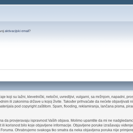
svoj
aktivacijski email
?
e koji su lažni, klevetnički, netočni, uvredljivi, vulgarni, sa mržnjom, napadni, prost
dnim ili zakonima države u kojoj živite. Također prihvaćate da nećete objavljivati n
a materijala pod copyright zaštitom. Spam, flooding, reklamiranja, lančana pisma, 
a da provjeravaju ispravnost Vaših objava. Molimo upamtite da mi ne nadgledamo 
li korisnost bilo koje objavljene informacije. Objavljene poruke izrašavaju viđenje
g Foruma. Ohrabrujemo svakoga tko smatra da neka objavljena poruka nije primjere