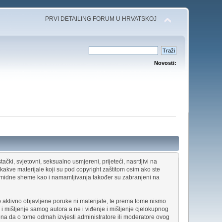
PRVI DETAILING FORUM U HRVATSKOJ
Novosti:
ački, svjetovni, seksualno usmjereni, prijeteći, nasrtljivi na
ikakve materijale koji su pod copyright zaštitom osim ako ste
piramidne sheme kao i namamljivanja također su zabranjeni na
aktivno objavljene poruke ni materijale, te prema tome nismo
 i mišljenje samog autora a ne i viđenje i mišljenje cjelokupnog
na da o tome odmah izvjesti administratore ili moderatore ovog