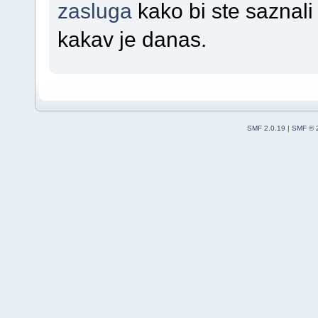
zasluga
kako bi ste saznali
kakav je danas.
SMF 2.0.19
|
SMF © 