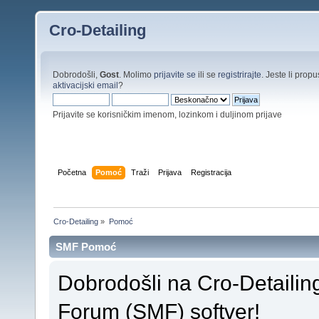
Cro-Detailing
Dobrodošli,
Gost
. Molimo
prijavite se
ili se
registrirajte
. Jeste li propus
aktivacijski email
?
Prijavite se korisničkim imenom, lozinkom i duljinom prijave
Početna
Pomoć
Traži
Prijava
Registracija
Cro-Detailing
»
Pomoć
SMF Pomoć
Dobrodošli na Cro-Detaili
Forum (SMF) softver!