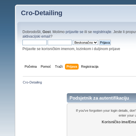
Cro-Detailing
Dobrodošli,
Gost
. Molimo
prijavite se
ili se
registrirajte
. Jeste li propus
aktivacijski email
?
Prijavite se korisničkim imenom, lozinkom i duljinom prijave
Početna
Pomoć
Traži
Prijava
Registracija
Cro-Detailing
Podsjetnik za autentifikaciju
If you've forgotten your login details, do
enter your
Korisničko ime/Ema