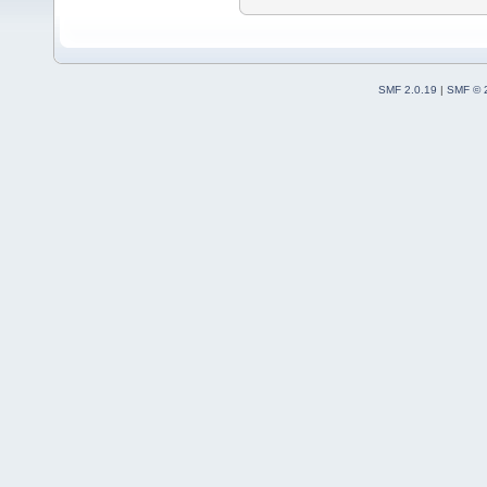
SMF 2.0.19
|
SMF © 