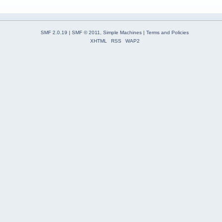
SMF 2.0.19
|
SMF © 2011
,
Simple Machines
|
Terms and Policies
XHTML
RSS
WAP2