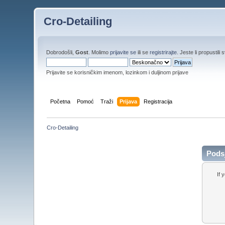
Cro-Detailing
Dobrodošli,
Gost
. Molimo
prijavite se
ili se
registrirajte
. Jeste li propustili 
Prijavite se korisničkim imenom, lozinkom i duljinom prijave
Početna
Pomoć
Traži
Prijava
Registracija
Cro-Detailing
Podsj
If 