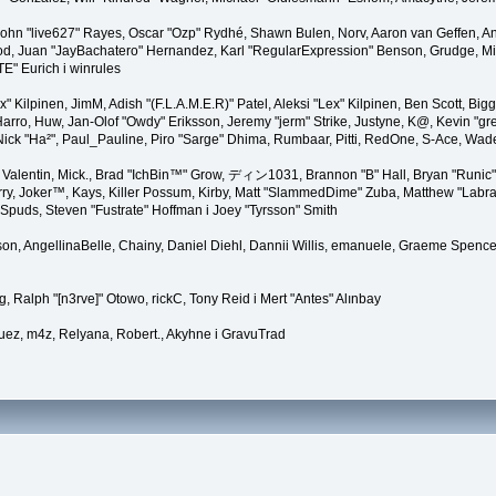
 John "live627" Rayes, Oscar "Ozp" Rydhé, Shawn Bulen, Norv, Aaron van Geffen, An
d, Juan "JayBachatero" Hernandez, Karl "RegularExpression" Benson, Grudge, Mic
TE" Eurich i winrules
Lex" Kilpinen, JimM, Adish "(F.L.A.M.E.R)" Patel, Aleksi "Lex" Kilpinen, Ben Scott, 
rro, Huw, Jan-Olof "Owdy" Eriksson, Jeremy "jerm" Strike, Justyne, K@, Kevin "grey
er, Nick "Ha²", Paul_Pauline, Piro "Sarge" Dhima, Rumbaar, Pitti, RedOne, S-Ace, Wa
alentin, Mick., Brad "IchBin™" Grow, ディン1031, Brannon "B" Hall, Bryan "Runic" 
ry, Joker™, Kays, Killer Possum, Kirby, Matt "SlammedDime" Zuba, Matthew "Labra
 Spuds, Steven "Fustrate" Hoffman i Joey "Tyrsson" Smith
erson, AngellinaBelle, Chainy, Daniel Diehl, Dannii Willis, emanuele, Graeme Spenc
, Ralph "[n3rve]" Otowo, rickC, Tony Reid i Mert "Antes" Alınbay
ez, m4z, Relyana, Robert., Akyhne i GravuTrad