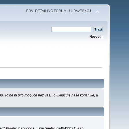
PRVI DETAILING FORUM U HRVATSKOJ
Novosti:
u. To ne bi bilo moguće bez vas. To uključuje naše korisnike, a
.
emy "SleePy" Darwood i Justin "metallica48423" O'Leary