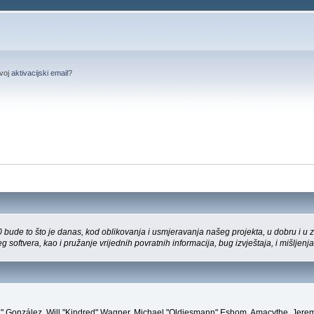
svoj
aktivacijski email
?
bude to što je danas, kod oblikovanja i usmjeravanja našeg projekta, u dobru i u zl
 softvera, kao i pružanje vrijednih povratnih informacija, bug izvještaja, i mišljenja
"Suki" González, Will "Kindred" Wagner, Michael "Oldiesmann" Eshom, Amacythe, Jer