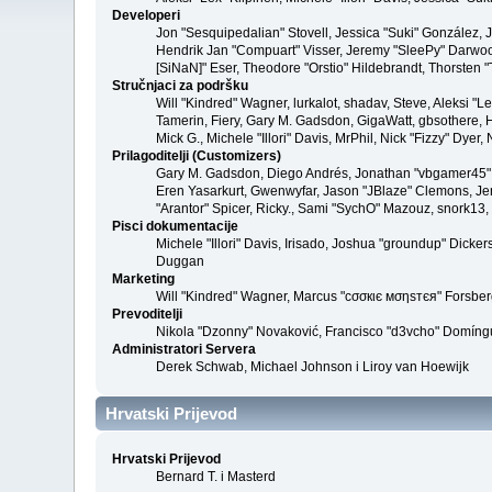
Developeri
Jon "Sesquipedalian" Stovell, Jessica "Suki" González,
Hendrik Jan "Compuart" Visser, Jeremy "SleePy" Darwoo
[SiNaN]" Eser, Theodore "Orstio" Hildebrandt, Thorsten "
Stručnjaci za podršku
Will "Kindred" Wagner, lurkalot, shadav, Steve, Aleksi "
Tamerin, Fiery, Gary M. Gadsdon, GigaWatt, gbsothere, Ha
Mick G., Michele "Illori" Davis, MrPhil, Nick "Fizzy" Dy
Prilagoditelji (Customizers)
Gary M. Gadsdon, Diego Andrés, Jonathan "vbgamer45" V
Eren Yasarkurt, Gwenwyfar, Jason "JBlaze" Clemons, Jer
"Arantor" Spicer, Ricky., Sami "SychO" Mazouz, snork13,
Pisci dokumentacije
Michele "Illori" Davis, Irisado, Joshua "groundup" Dick
Duggan
Marketing
Will "Kindred" Wagner, Marcus "cσσкιє мσηѕтєя" Forsberg
Prevoditelji
Nikola "Dzonny" Novaković, Francisco "d3vcho" Domíngu
Administratori Servera
Derek Schwab, Michael Johnson i Liroy van Hoewijk
Hrvatski Prijevod
Hrvatski Prijevod
Bernard T. i Masterd