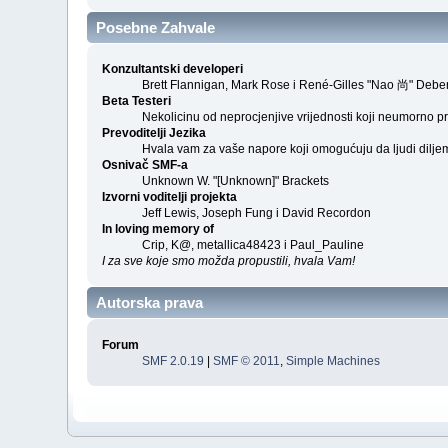
Posebne Zahvale
Konzultantski developeri
Brett Flannigan, Mark Rose i René-Gilles "Nao 尚" Debe
Beta Testeri
Nekolicinu od neprocjenjive vrijednosti koji neumorno pr
Prevoditelji Jezika
Hvala vam za vaše napore koji omogućuju da ljudi diljem
Osnivač SMF-a
Unknown W. "[Unknown]" Brackets
Izvorni voditelji projekta
Jeff Lewis, Joseph Fung i David Recordon
In loving memory of
Crip, K@, metallica48423 i Paul_Pauline
I za sve koje smo možda propustili, hvala Vam!
Autorska prava
Forum
SMF 2.0.19
|
SMF © 2011
,
Simple Machines