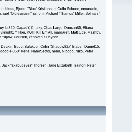
techinus, Bjoern "Bloc" Kristiansen, Colin Schoen, emanuele,
hael "Oldiesmann" Eshom, Michael "Thantos" Miller, Selman "
Bigguy, br360, CapadY, Chalky, Chas Large, Duncan85, Eliana
knight17" Hou, KGIII, Kill Em All, margarett, Mattitude, Mashby,
de "sησω" Poulsen, xenovanis i ziycon
Deakin, Bugo, Bulakbol, Colin "Shadow82x" Blaber, Daniel15,
doodle-360" Kerle, NanoSector, nend, Nibogo, Niko, Peter
e, Jack "akabugeyes" Thorsen, Jade Elizabeth Trainor i Peter