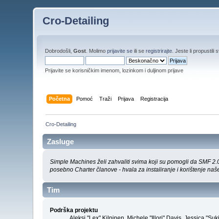
Cro-Detailing
Dobrodošli,
Gost
. Molimo
prijavite se
ili se
registrirajte
. Jeste li propustili 
Prijavite se korisničkim imenom, lozinkom i duljinom prijave
Početna
Pomoć
Traži
Prijava
Registracija
Cro-Detailing
Zasluge
Simple Machines želi zahvaliti svima koji su pomogli da SMF 2.0 
posebno Charter članove - hvala za instaliranje i korištenje našeg
Tim
Podrška projektu
Aleksi "Lex" Kilpinen, Michele "Illori" Davis, Jessica 