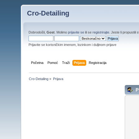
Cro-Detailing
Dobrodošli,
Gost
. Molimo
prijavite se
ili se
registrirajte
. Jeste li propustili 
Prijavite se korisničkim imenom, lozinkom i duljinom prijave
Početna
Pomoć
Traži
Prijava
Registracija
Cro-Detailing
»
Prijava
Pr