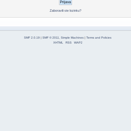
Zaboravili ste lozinku?
SMF 2.0.19
|
SMF © 2011
,
Simple Machines
|
Terms and Policies
XHTML
RSS
WAP2