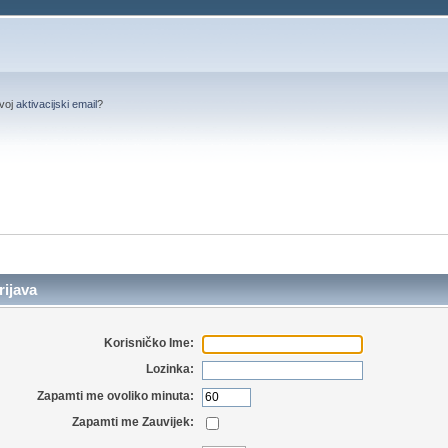
svoj
aktivacijski email
?
ijava
Korisničko Ime:
Lozinka:
Zapamti me ovoliko minuta:
Zapamti me Zauvijek: