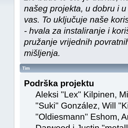
našeg projekta, u dobru i u
vas. To uključuje naše kor
- hvala za instaliranje i kor
pružanje vrijednih povratnih
mišljenja.
Tim
Podrška projektu
Aleksi "Lex" Kilpinen, Mi
"Suki" González, Will "
"Oldiesmann" Eshom, A
Darwood i Justin "metal