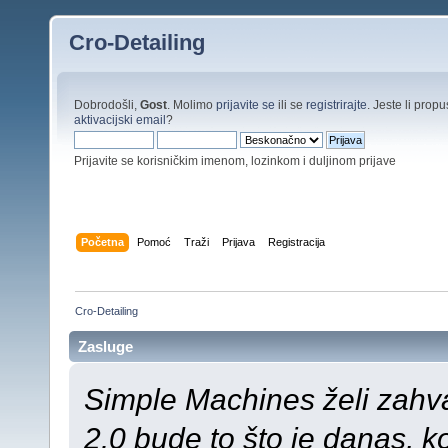
Cro-Detailing
Dobrodošli,
Gost
. Molimo
prijavite se
ili se
registrirajte
. Jeste li propus
aktivacijski email
?
Prijavite se korisničkim imenom, lozinkom i duljinom prijave
Početna
Pomoć
Traži
Prijava
Registracija
Cro-Detailing
Zasluge
Simple Machines želi zahva
2.0 bude to što je danas, k