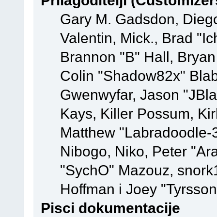
Prilagoditelji (Customizer
Gary M. Gadsdon, Dieg
Valentin, Mick., Brad
Brannon "B" Hall, Bryan
Colin "Shadow82x" Blabe
Gwenwyfar, Jason "JBla
Kays, Killer Possum, K
Matthew "Labradoodle-3
Nibogo, Niko, Peter "Ara
"SychO" Mazouz, snork1
Hoffman i Joey "Tyrsson
Pisci dokumentacije