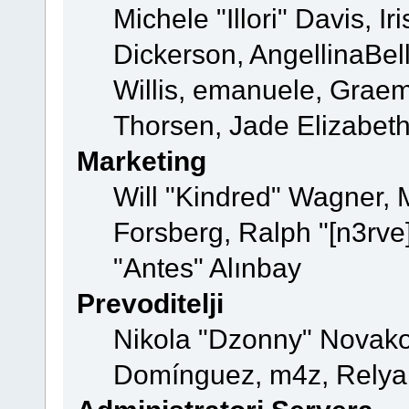
Michele "Illori" Davis, 
Dickerson, AngellinaBell
Willis, emanuele, Grae
Thorsen, Jade Elizabeth
Marketing
Will "Kindred" Wagner,
Forsberg, Ralph "[n3rve]
"Antes" Alınbay
Prevoditelji
Nikola "Dzonny" Novako
Domínguez, m4z, Relyan