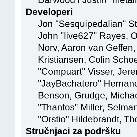
Developeri
Jon "Sesquipedalian" St
John "live627" Rayes, 
Norv, Aaron van Geffen,
Kristiansen, Colin Scho
"Compuart" Visser, Jer
"JayBachatero" Hernand
Benson, Grudge, Micha
"Thantos" Miller, Selma
"Orstio" Hildebrandt, Th
Stručnjaci za podršku