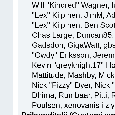
Will "Kindred" Wagner, l
"Lex" Kilpinen, JimM, Ad
"Lex" Kilpinen, Ben Sco
Chas Large, Duncan85, E
Gadsdon, GigaWatt, gbs
"Owdy" Eriksson, Jeremy
Kevin "greyknight17" Hou
Mattitude, Mashby, Mick G
Nick "Fizzy" Dyer, Nick 
Dhima, Rumbaar, Pitti,
Poulsen, xenovanis i zi