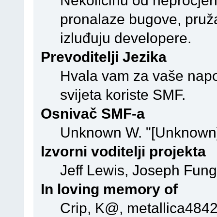
Nekolicinu od neprocjenj
pronalaze bugove, pružaj
izluđuju developere.
Prevoditelji Jezika
Hvala vam za vaše napor
svijeta koriste SMF.
Osnivač SMF-a
Unknown W. "[Unknown]
Izvorni voditelji projekta
Jeff Lewis, Joseph Fun
In loving memory of
Crip, K@, metallica4842