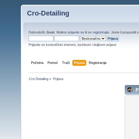
Cro-Detailing
Dobrodošli,
Gost
. Molimo
prijavite se
ili se
registrirajte
. Jeste li propustili 
Prijavite se korisničkim imenom, lozinkom i duljinom prijave
Početna
Pomoć
Traži
Prijava
Registracija
Cro-Detailing
»
Prijava
Pr