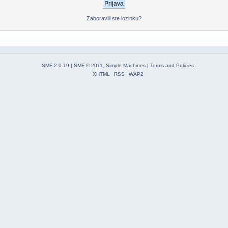
Zaboravili ste lozinku?
SMF 2.0.19
|
SMF © 2011
,
Simple Machines
|
Terms and Policies
XHTML
RSS
WAP2