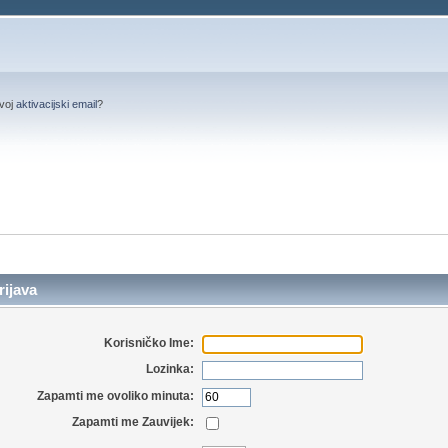
svoj
aktivacijski email
?
ijava
Korisničko Ime:
Lozinka:
Zapamti me ovoliko minuta:
Zapamti me Zauvijek: