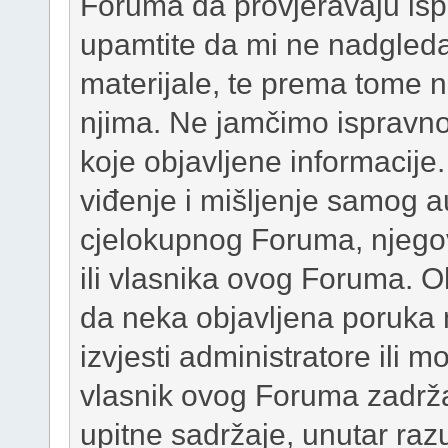
Foruma da provjeravaju isp
upamtite da mi ne nadgleda
materijale, te prema tome 
njima. Ne jamčimo ispravnost
koje objavljene informacije
viđenje i mišljenje samog au
cjelokupnog Foruma, njego
ili vlasnika ovog Foruma. 
da neka objavljena poruka 
izvjesti administratore ili
vlasnik ovog Foruma zadržav
upitne sadržaje, unutar r