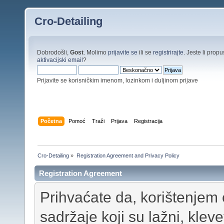
Cro-Detailing
Dobrodošli,
Gost
. Molimo
prijavite se
ili se
registrirajte
. Jeste li propus
aktivacijski email
?
Prijavite se korisničkim imenom, lozinkom i duljinom prijave
Početna
Pomoć
Traži
Prijava
Registracija
Cro-Detailing
»
Registration Agreement and Privacy Policy
Registration Agreement
Prihvaćate da, korištenjem 
sadržaje koji su lažni, klevet