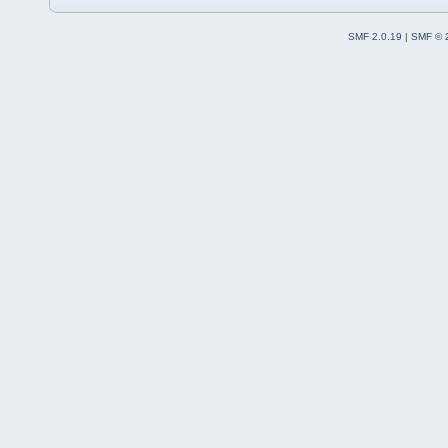
SMF 2.0.19
|
SMF © 