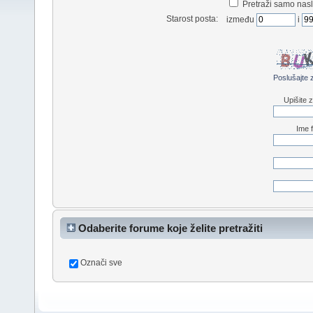
Pretraži samo nas
Starost posta:
između
i
Poslušajte
Upišite 
Ime 
Odaberite forume koje želite pretražiti
Označi sve