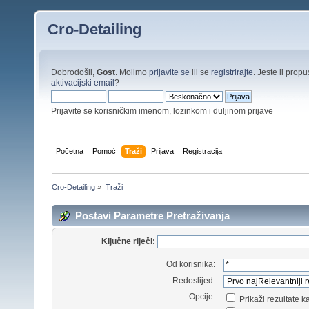
Cro-Detailing
Dobrodošli,
Gost
. Molimo
prijavite se
ili se
registrirajte
. Jeste li propus
aktivacijski email
?
Prijavite se korisničkim imenom, lozinkom i duljinom prijave
Početna
Pomoć
Traži
Prijava
Registracija
Cro-Detailing
»
Traži
Postavi Parametre Pretraživanja
Ključne riječi:
Od korisnika:
Redoslijed:
Opcije:
Prikaži rezultate 