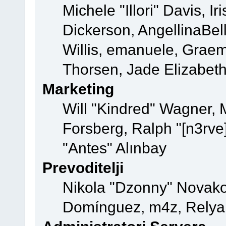
Michele "Illori" Davis, 
Dickerson, AngellinaBell
Willis, emanuele, Grae
Thorsen, Jade Elizabeth
Marketing
Will "Kindred" Wagner,
Forsberg, Ralph "[n3rve]
"Antes" Alınbay
Prevoditelji
Nikola "Dzonny" Novako
Domínguez, m4z, Relyan