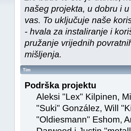
našeg projekta, u dobru i u
vas. To uključuje naše kor
- hvala za instaliranje i kor
pružanje vrijednih povratnih
mišljenja.
Tim
Podrška projektu
Aleksi "Lex" Kilpinen, Mi
"Suki" González, Will "
"Oldiesmann" Eshom, A
Darwood i Justin "metal