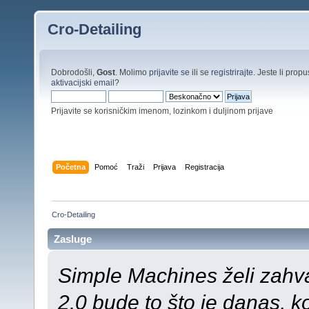
Cro-Detailing
Dobrodošli,
Gost
. Molimo
prijavite se
ili se
registrirajte
. Jeste li propus
aktivacijski email
?
Prijavite se korisničkim imenom, lozinkom i duljinom prijave
Početna
Pomoć
Traži
Prijava
Registracija
Cro-Detailing
Zasluge
Simple Machines želi zahva
2.0 bude to što je danas, k