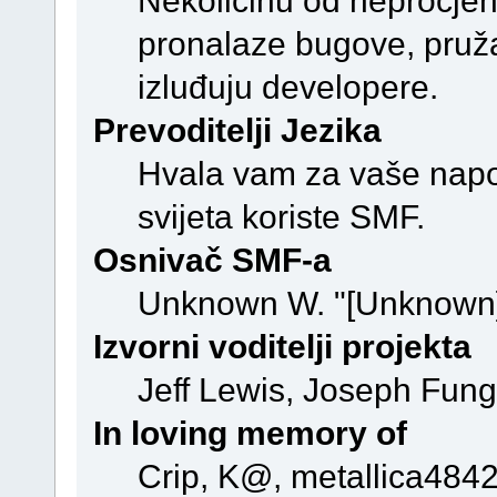
Nekolicinu od neprocjenj
pronalaze bugove, pružaj
izluđuju developere.
Prevoditelji Jezika
Hvala vam za vaše napor
svijeta koriste SMF.
Osnivač SMF-a
Unknown W. "[Unknown]
Izvorni voditelji projekta
Jeff Lewis, Joseph Fun
In loving memory of
Crip, K@, metallica4842