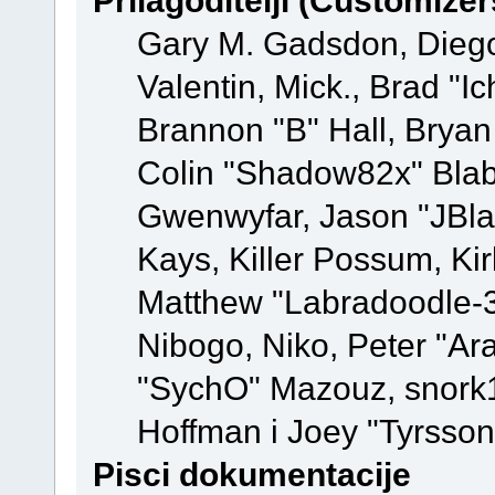
Prilagoditelji (Customizer
Gary M. Gadsdon, Dieg
Valentin, Mick., Brad
Brannon "B" Hall, Bryan
Colin "Shadow82x" Blabe
Gwenwyfar, Jason "JBla
Kays, Killer Possum, K
Matthew "Labradoodle-3
Nibogo, Niko, Peter "Ara
"SychO" Mazouz, snork1
Hoffman i Joey "Tyrsson
Pisci dokumentacije