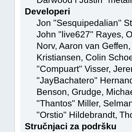
Developeri
Jon "Sesquipedalian" St
John "live627" Rayes, 
Norv, Aaron van Geffen,
Kristiansen, Colin Scho
"Compuart" Visser, Jer
"JayBachatero" Hernand
Benson, Grudge, Micha
"Thantos" Miller, Selma
"Orstio" Hildebrandt, Th
Stručnjaci za podršku